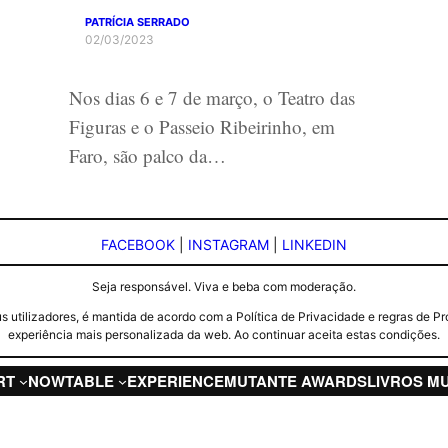
PATRÍCIA SERRADO
02/03/2023
Nos dias 6 e 7 de março, o Teatro das
Figuras e o Passeio Ribeirinho, em
Faro, são palco da…
FACEBOOK
|
INSTAGRAM
|
LINKEDIN
Seja responsável. Viva e beba com moderação.
seus utilizadores, é mantida de acordo com a Política de Privacidade e regras d
experiência mais personalizada da web. Ao continuar aceita estas condições.
RT
NOW
TABLE
EXPERIENCE
MUTANTE AWARDS
LIVROS M