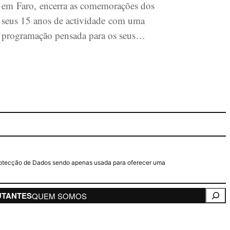
em Faro, encerra as comemorações dos
seus 15 anos de actividade com uma
programação pensada para os seus…
e Protecção de Dados sendo apenas usada para oferecer uma
Pesqui
UTANTES
QUEM SOMOS