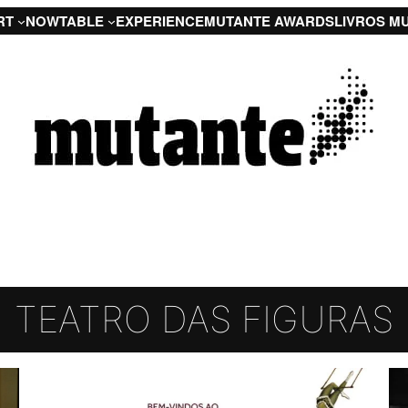
RT
NOW
TABLE
EXPERIENCE
MUTANTE AWARDS
LIVROS M
TEATRO DAS FIGURAS