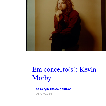
Em concerto(s): Kevin
Morby
SARA QUARESMA CAPITÃO
08/07/2024