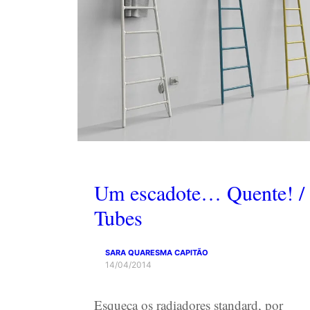
Um escadote… Quente! /
Tubes
SARA QUARESMA CAPITÃO
14/04/2014
Esqueça os radiadores standard, por