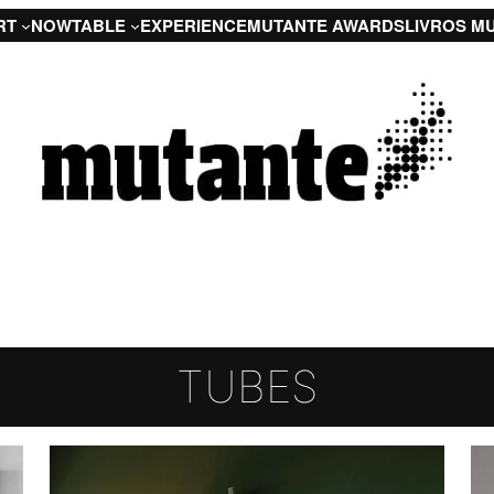
RT
NOW
TABLE
EXPERIENCE
MUTANTE AWARDS
LIVROS M
TUBES