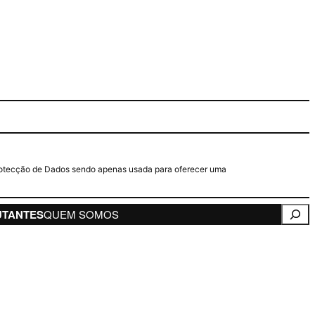
e Protecção de Dados sendo apenas usada para oferecer uma
Pesqui
UTANTES
QUEM SOMOS