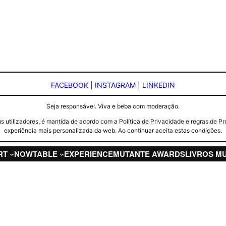
FACEBOOK
|
INSTAGRAM
|
LINKEDIN
Seja responsável. Viva e beba com moderação.
seus utilizadores, é mantida de acordo com a Política de Privacidade e regras d
experiência mais personalizada da web. Ao continuar aceita estas condições.
RT
NOW
TABLE
EXPERIENCE
MUTANTE AWARDS
LIVROS M