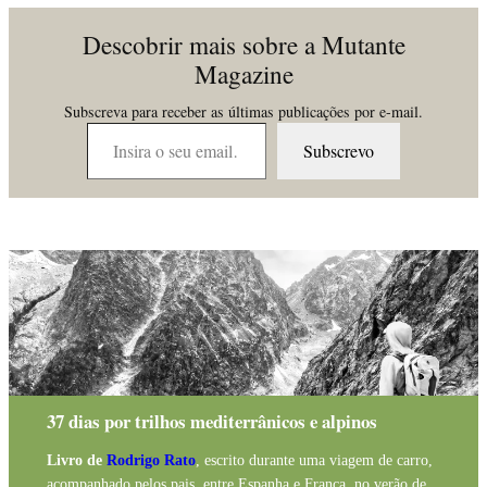
Descobrir mais sobre a Mutante
Magazine
Subscreva para receber as últimas publicações por e-mail.
Insira o seu email…
Subscrevo
37 dias por trilhos mediterrânicos e alpinos
Livro de
Rodrigo Rato
, escrito durante uma viagem de carro,
acompanhado pelos pais, entre Espanha e França, no verão de