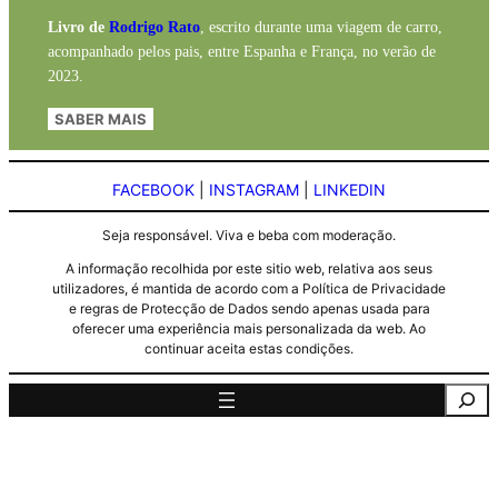
Livro de
Rodrigo Rato
, escrito durante uma viagem de carro,
acompanhado pelos pais, entre Espanha e França, no verão de
2023.
SABER MAIS
FACEBOOK
|
INSTAGRAM
|
LINKEDIN
Seja responsável. Viva e beba com moderação.
A informação recolhida por este sitio web, relativa aos seus
utilizadores, é mantida de acordo com a Política de Privacidade
e regras de Protecção de Dados sendo apenas usada para
oferecer uma experiência mais personalizada da web. Ao
continuar aceita estas condições.
Pesquisa