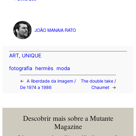
JOÃO MANAIA RATO
ART
, 
UNIQUE
fotografia
hermès
moda
←
A liberdade da imagem /
The double take /
De 1974 a 1986
Chaumet
→
Descobrir mais sobre a Mutante
Magazine