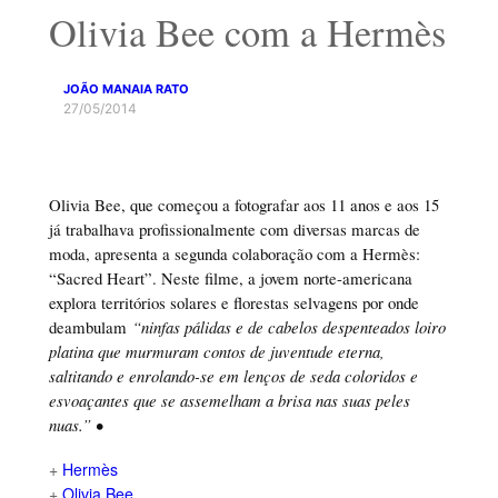
Olivia Bee com a Hermès
JOÃO MANAIA RATO
27/05/2014
Olivia Bee, que começou a fotografar aos 11 anos e aos 15
já trabalhava profissionalmente com diversas marcas de
moda, apresenta a segunda colaboração com a Hermès:
“Sacred Heart”. Neste filme, a jovem norte-americana
explora territórios solares e florestas selvagens por onde
deambulam
“ninfas pálidas e de cabelos despenteados loiro
platina que murmuram contos de juventude eterna,
saltitando e enrolando-se em lenços de seda coloridos e
esvoaçantes que se assemelham a brisa nas suas peles
nuas.” •
+
Hermès
+
Olivia Bee