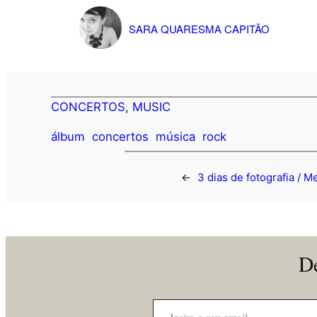
SARA QUARESMA CAPITÃO
CONCERTOS
, 
MUSIC
álbum
concertos
música
rock
←
3 dias de fotografia / M
De
Insira o seu email…