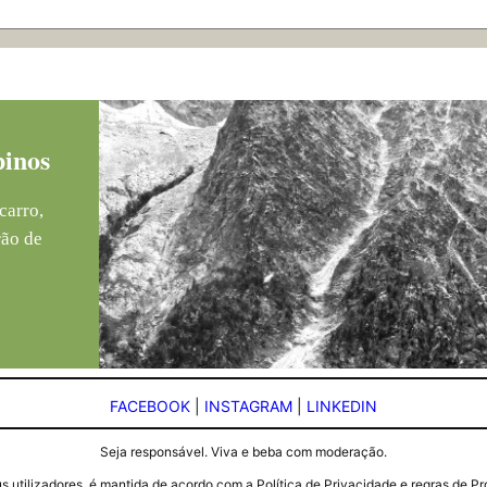
pinos
carro,
rão de
FACEBOOK
|
INSTAGRAM
|
LINKEDIN
Seja responsável. Viva e beba com moderação.
seus utilizadores, é mantida de acordo com a Política de Privacidade e regras d