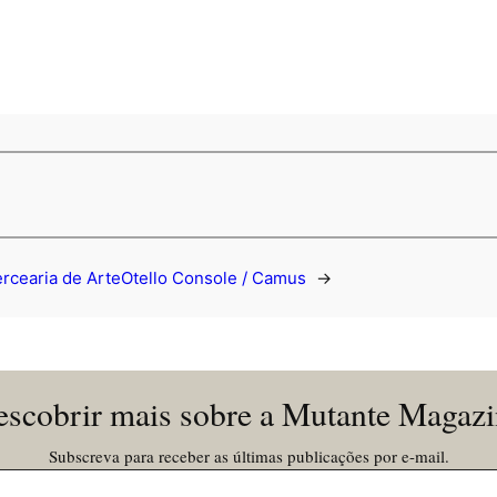
ercearia de Arte
Otello Console / Camus
→
scobrir mais sobre a Mutante Magaz
Subscreva para receber as últimas publicações por e-mail.