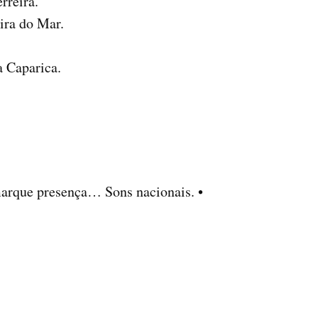
rreira.
ira do Mar.
a Caparica.
marque presença… Sons nacionais. •