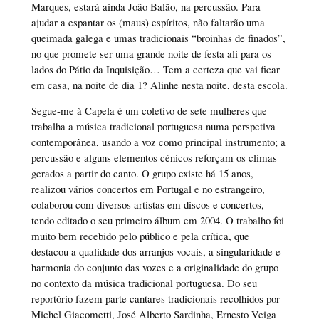
Marques, estará ainda João Balão, na percussão. Para
ajudar a espantar os (maus) espíritos, não faltarão uma
queimada galega e umas tradicionais “broinhas de finados”,
no que promete ser uma grande noite de festa ali para os
lados do Pátio da Inquisição… Tem a certeza que vai ficar
em casa, na noite de dia 1? Alinhe nesta noite, desta escola.
Segue-me à Capela é um coletivo de sete mulheres que
trabalha a música tradicional portuguesa numa perspetiva
contemporânea, usando a voz como principal instrumento; a
percussão e alguns elementos cénicos reforçam os climas
gerados a partir do canto. O grupo existe há 15 anos,
realizou vários concertos em Portugal e no estrangeiro,
colaborou com diversos artistas em discos e concertos,
tendo editado o seu primeiro álbum em 2004. O trabalho foi
muito bem recebido pelo público e pela crítica, que
destacou a qualidade dos arranjos vocais, a singularidade e
harmonia do conjunto das vozes e a originalidade do grupo
no contexto da música tradicional portuguesa. Do seu
reportório fazem parte cantares tradicionais recolhidos por
Michel Giacometti, José Alberto Sardinha, Ernesto Veiga