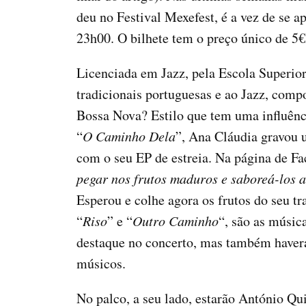
deu no Festival Mexefest, é a vez de se a
23h00. O bilhete tem o preço único de 5€
Licenciada em Jazz, pela Escola Superior
tradicionais portuguesas e ao Jazz, com
Bossa Nova? Estilo que tem uma influênc
“
O Caminho Dela
”, Ana Cláudia gravou 
com o seu EP de estreia. Na página de F
pegar nos frutos maduros e saboreá-los a
Esperou e colhe agora os frutos do seu tr
“
Riso
” e “
Outro Caminho
“, são as músic
destaque no concerto, mas também haverá 
músicos.
No palco, a seu lado, estarão António Qui