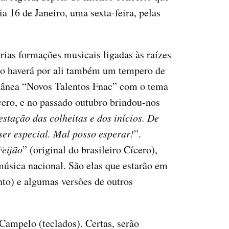
a 16 de Janeiro, uma sexta-feira, pelas
rias formações musicais ligadas às raízes
ão haverá por ali também um tempero de
letânea “Novos Talentos Fnac” com o tema
ícero, e no passado outubro brindou-nos
estação das colheitas e dos inícios. De
ser especial. Mal posso esperar!
”.
Feijão
” (original do brasileiro Cícero),
música nacional. São elas que estarão em
nto) e algumas versões de outros
 Campelo (teclados). Certas, serão