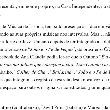
presentar, em nome próprio, na Casa Independente, no di
.
 de Música de Lisboa, tem sido presença assídua em vá
pondo as suas próprias músicas nos intervalos. Mas… n
ia forte do Jazz. Um ano depois de ter integrado a co
uma versão de “
João e o Pé de Feijão
”, do brasileiro C
acebook de Ana Cláudia podia ler-se que o Outono “
É a 
o som das folhas que começam a cair. Este Outono vai 
abalho. “
Colher de Chá
“, “
Bailarina
“, “
João e o Pé de 
as que integram o registo de estreia desta nova voz da 
espaço para outros originais, não editados (por enqua
ntino (contrabaixo), David Pires (bateria) e Margarida