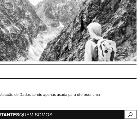
e Protecção de Dados sendo apenas usada para oferecer uma
Pesqui
UTANTES
QUEM SOMOS