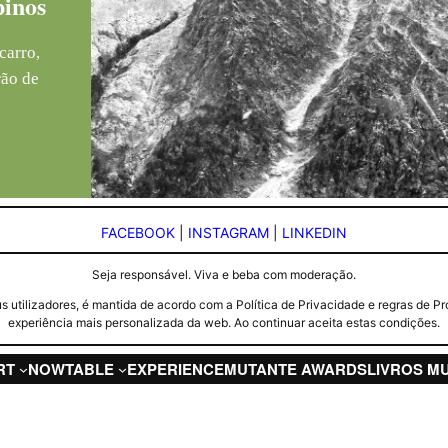
pinos
carro,
rão de
FACEBOOK
|
INSTAGRAM
|
LINKEDIN
Seja responsável. Viva e beba com moderação.
seus utilizadores, é mantida de acordo com a Política de Privacidade e regras d
experiência mais personalizada da web. Ao continuar aceita estas condições.
RT
NOW
TABLE
EXPERIENCE
MUTANTE AWARDS
LIVROS M