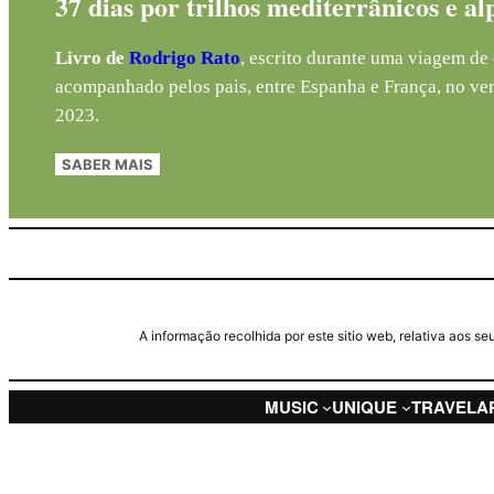
37 dias por trilhos mediterrânicos e al
Livro de
Rodrigo Rato
, escrito durante uma viagem de 
acompanhado pelos pais, entre Espanha e França, no ve
2023.
SABER MAIS
A informação recolhida por este sitio web, relativa aos 
MUSIC
UNIQUE
TRAVEL
A