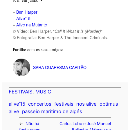
A ir, em julho. •
+
Ben Harper
+
Alive’15
+
Alive na Mutante
© Vídeo: Ben Harper, “
Call It What It Is (Murder)
“.
© Fotografia: Ben Harper & The Innocent Criminals.
Partilhe com os seus amigos:
SARA QUARESMA CAPITÃO
FESTIVAIS
, 
MUSIC
alive’15
concertos
festivais
nos alive
optimus
alive
passeio marítimo de algés
←
Não há
Carlos Lobo e José Manuel
festa como
Ballester / Museu da