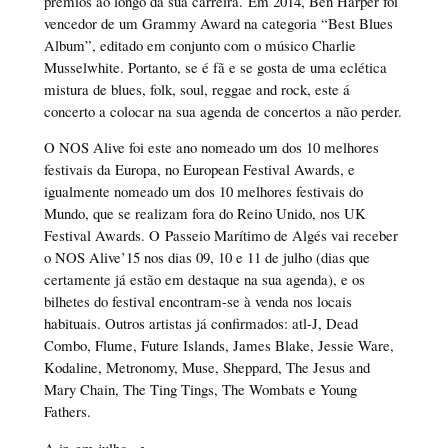
prémios ao longo da sua carreira. Em 2014, Ben Harper foi
vencedor de um Grammy Award na categoria “Best Blues
Album”, editado em conjunto com o músico Charlie
Musselwhite. Portanto, se é fã e se gosta de uma eclética
mistura de blues, folk, soul, reggae and rock, este á
concerto a colocar na sua agenda de concertos a não perder.
O NOS Alive foi este ano nomeado um dos 10 melhores
festivais da Europa, no European Festival Awards, e
igualmente nomeado um dos 10 melhores festivais do
Mundo, que se realizam fora do Reino Unido, nos UK
Festival Awards. O Passeio Marítimo de Algés vai receber
o NOS Alive’15 nos dias 09, 10 e 11 de julho (dias que
certamente já estão em destaque na sua agenda), e os
bilhetes do festival encontram-se à venda nos locais
habituais. Outros artistas já confirmados: atl-J, Dead
Combo, Flume, Future Islands, James Blake, Jessie Ware,
Kodaline, Metronomy, Muse, Sheppard, The Jesus and
Mary Chain, The Ting Tings, The Wombats e Young
Fathers.