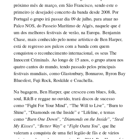
próximo mês de março, em São Francisco, sendo este o
primeiro (e desejado) concerto da banda desde 2008. Por
Portugal o grupo irá passar dia 09 de julho, para atuar no
Palco NOS, do Passeio Marítimo de Algés, naquele que é
um dos melhores festivais de verão, na Europa. Benjamin
Chase, mais conhecido pelo nome artístico de Ben Harper,
está de regresso aos palcos com a banda com quem
conquistou o reconhecimento internacional, os seus The
Innocent Criminals. Ao longo de 15 anos, o grupo atuou nos
quatro cantos do mundo, tendo passado pelos principais
festivais mundiais, como Glastonbury, Bonnaroo, Byron Bay
Bluesfest, Fuji Rock, Roskilde e Coachella.
Na bagagem, Ben Harper, que cresceu com blues, folk,
soul, R&B e reggae no ouvido, trará discos de sucesso
como “Fight For Your Mind”, “The Will to Live”, “Burn to
Shine”, “Diamonds on the Inside” e “Lifeline, e temas
como “
Burn One Down
”, “
Diamonds on the Inside
”, “
Steal
My Kisses
”, “
Better Way
” e “
Fight Outta You
”, que lhe
valeram a conquista de uma fiel legião de fãs e de vários