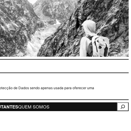
e Protecção de Dados sendo apenas usada para oferecer uma
Pesqui
UTANTES
QUEM SOMOS