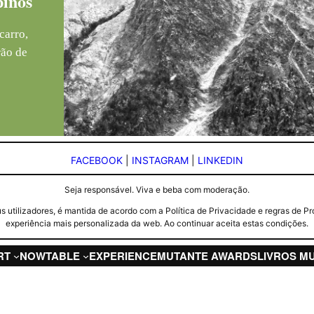
pinos
carro,
rão de
FACEBOOK
|
INSTAGRAM
|
LINKEDIN
Seja responsável. Viva e beba com moderação.
seus utilizadores, é mantida de acordo com a Política de Privacidade e regras d
experiência mais personalizada da web. Ao continuar aceita estas condições.
RT
NOW
TABLE
EXPERIENCE
MUTANTE AWARDS
LIVROS M