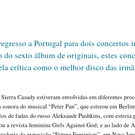
egresso a Portugal para dois concertos i
 do sexto álbum de originais, estes conc
la crítica como o melhor disco das irm
 Sierra Casady estiveram envolvidas em diferentes proc
 sonora do musical “Peter Pan”, que estreou em Berlim
tos de fadas do russo Aleksandr Pushkins, com estreia 
u a revista feminina Girls Against God; e ao lado de 
uradoria da exposição “Future Feminism”, em Nova Ior