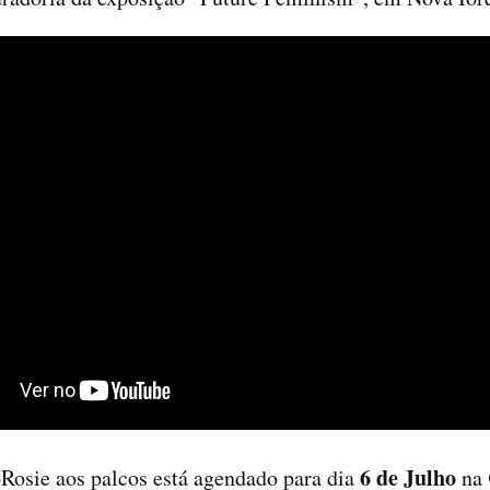
6 de Julho
Rosie aos palcos está agendado para dia
na