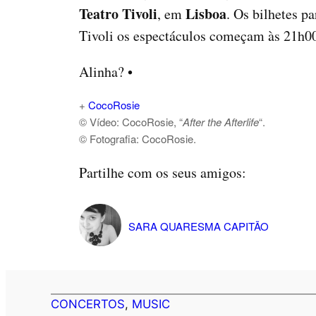
Teatro Tivoli
Lisboa
, em
. Os bilhetes p
Tivoli os espectáculos começam às 21h0
Alinha? •
+
CocoRosie
© Vídeo: CocoRosie, “
After the Afterlife
“.
© Fotografia: CocoRosie.
Partilhe com os seus amigos:
SARA QUARESMA CAPITÃO
CONCERTOS
, 
MUSIC