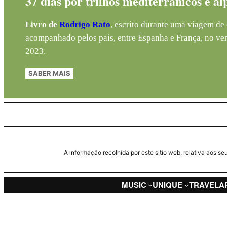
37 dias por trilhos mediterrânicos e al
Livro de
Rodrigo Rato
, escrito durante uma viagem de 
acompanhado pelos pais, entre Espanha e França, no ve
2023.
SABER MAIS
A informação recolhida por este sitio web, relativa aos 
MUSIC
UNIQUE
TRAVEL
A