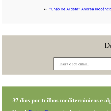
←
“Chão de Artista”: Andrea Inocênc
…
De
Insira o seu email…
37 dias por trilhos mediterrânicos e al