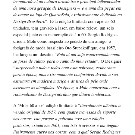
incontornável da cultura brasileira e principal influenciador
de uma nova geração de Designers –, e é uma das peças em
destaque na loja da QuartoSala, exclusivamente dedicada ao
Design Brasileiro
“. Esta edição limitada com apenas 60
unidades, tem gravado a laser, em baixo relevo, um selo
especial junto com numeração de 1 a 60. Sergio Rodrigues
criou a Mole como resposta ao pedido de um amigo, o
fotógrafo de moda brasileiro Oto Stupakoff que, em 1957,
lhe lançou um desafio: “
Bola aí um sofá esparramado como
se fosse de sultão, para o canto do meu estado
”. O Designer
“
surpreendeu tudo e todos com esta poltrona, exuberante
para a época, mas extremamente confortável devido à sua
estrutura em madeira maciça e às tiras de pele onde
assentam as almofadas. Na época, a Mole contrastou com o
racionalismo do Design nórdico que ditava tendências.
”
A ‘Mole 60 anos’ edição limitada é “
literalmente idêntica à
versão original de 1957, com quatro travessas de suporte
nas costas, isto porque a poltrona teve uma edição
posterior, criada em 1961, com três travessas e um ângulo
ligeiramente curvo nas costas, com a qual Sergio Rodrigues