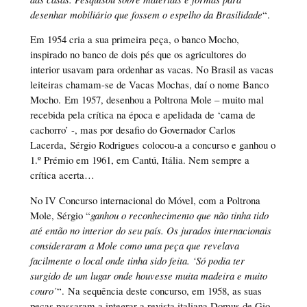
desenhar mobiliário que fossem o espelho da Brasilidade
“.
Em 1954 cria a sua primeira peça, o banco Mocho,
inspirado no banco de dois pés que os agricultores do
interior usavam para ordenhar as vacas. No Brasil as vacas
leiteiras chamam-se de Vacas Mochas, daí o nome Banco
Mocho. Em 1957, desenhou a Poltrona Mole – muito mal
recebida pela crítica na época e apelidada de ‘cama de
cachorro’ -, mas por desafio do Governador Carlos
Lacerda, Sérgio Rodrigues colocou-a a concurso e ganhou o
1.º Prémio em 1961, em Cantú, Itália. Nem sempre a
crítica acerta…
No IV Concurso internacional do Móvel, com a Poltrona
Mole, Sérgio “
ganhou o reconhecimento que não tinha tido
até então no interior do seu país. Os jurados internacionais
consideraram a Mole como uma peça que revelava
facilmente o local onde tinha sido feita. ‘Só podia ter
surgido de um lugar onde houvesse muita madeira e muito
couro’
“. Na sequência deste concurso, em 1958, as suas
peças passaram a integrar a revista italiana Domus de Gio