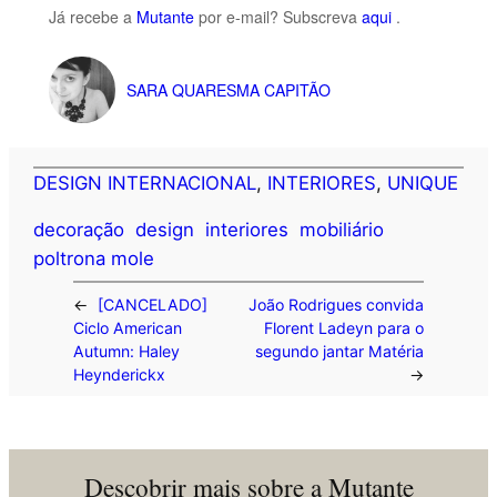
Já recebe a
Mutante
por e-mail? Subscreva
aqui
.
SARA QUARESMA CAPITÃO
DESIGN INTERNACIONAL
, 
INTERIORES
, 
UNIQUE
decoração
design
interiores
mobiliário
poltrona mole
←
[CANCELADO]
João Rodrigues convida
Ciclo American
Florent Ladeyn para o
Autumn: Haley
segundo jantar Matéria
Heynderickx
→
Descobrir mais sobre a Mutante