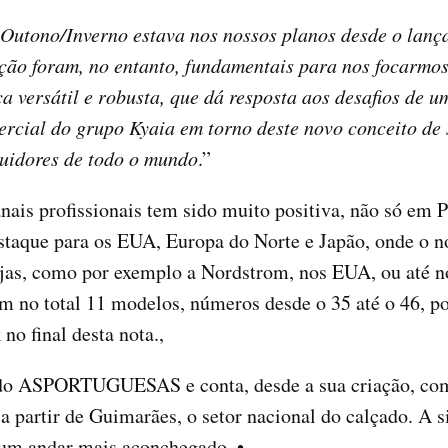
Outono/Inverno estava nos nossos planos desde o lançam
ção foram, no entanto, fundamentais para nos focarmo
a versátil e robusta, que dá resposta aos desafios de 
ercial do grupo Kyaia em torno deste novo conceito de
buidores de todo o mundo
.”
anais profissionais tem sido muito positiva, não só em
 destaque para os EUA, Europa do Norte e Japão, ond
 lojas, como por exemplo a Nordstrom, nos EUA, ou até
 total 11 modelos, números desde o 35 até o 46, pod
 no final desta nota.,
ado ASPORTUGUESAS e conta, desde a sua criação, com
a partir de Guimarães, o setor nacional do calçado. A si
r um andar mais aconchegado. •