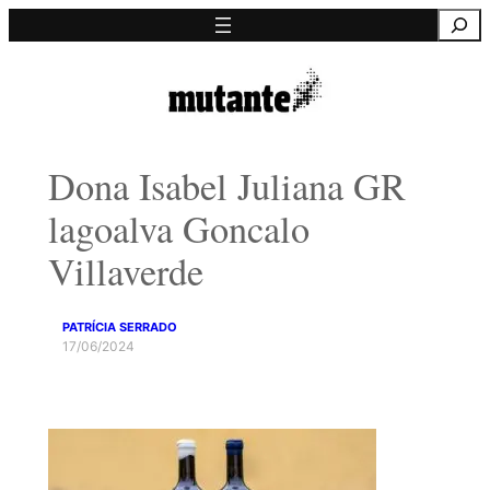
Saltar
Pesquisa
para
o
conteúdo
Dona Isabel Juliana GR
lagoalva Goncalo
Villaverde
PATRÍCIA SERRADO
17/06/2024