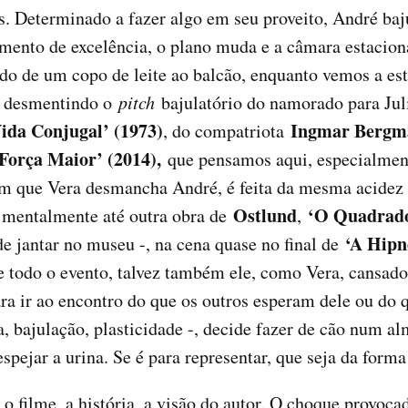
s. Determinado a fazer algo em seu proveito, André ba
mento de excelência, o plano muda e a câmara estacio
ado de um copo de leite ao balcão, enquanto vemos a est
ai desmentindo o
pitch
bajulatório do namorado para Ju
ida Conjugal’ (1973)
Ingmar Bergm
, do compatriota
Força Maior’ (2014),
que pensamos aqui, especialmente
 com que Vera desmancha André, é feita da mesma acidez
Ostlund
‘O Quadrado
 mentalmente até outra obra de
,
‘A Hip
e jantar no museu -, na cena quase no final de
e todo o evento, talvez também ele, como Vera, cansad
ra ir ao encontro do que os outros esperam dele ou do 
a, bajulação, plasticidade -, decide fazer de cão num 
spejar a urina. Se é para representar, que seja da forma
 o filme, a história, a visão do autor. O choque provoc