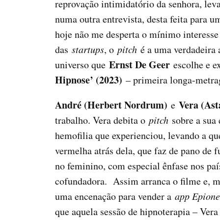
reprovação intimidatório da senhora, lev
numa outra entrevista, desta feita para 
hoje não me desperta o mínimo interesse 
das
startups
, o
pitch
é a uma verdadeira 
Ernst De Geer
universo que
escolhe e e
Hipnose’ (2023)
– primeira longa-met
André (Herbert Nordrum)
Vera (As
e
trabalho. Vera debita o
pitch
sobre a sua
hemofilia que experienciou, levando a qu
vermelha atrás dela, que faz de pano de 
no feminino, com especial ênfase nos pa
cofundadora. Assim arranca o filme e, m
uma encenação para vender a
app Epione
que aquela sessão de hipnoterapia – Vera