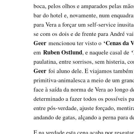
boca, pelos olhos e amparados pelas mão
bar do hotel e, novamente, num enquadra
para Vera a forçar um self-service inusit
se com os dois e de frente para André v
Geer
‘Cenas da V
mencionou ter visto o
Ruben Ostlund
‘
em
, e naquele casal de
paulatina, entre sorrisos, sem histeria,
Geer
foi aluno dele. E viajamos também
primitiva-animalesca a meio de um grand
face à saída da norma de Vera ao longo d
determinado a fazer todos os possíveis pa
entre pós-verdade, ajuste forçado, mentir
andando de gatas, alçando a perna para de
E na verdade esta cena acaba por resgatar