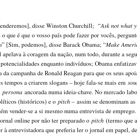
enderemos], disse Winston Churchill; “
Ask not what y
o que é que o vosso país pode fazer por vocês, pergun
n
” [Sim, podemos], disse Barack Obama; “
Make Americ
 apelava à coragem da nação, num todo, durante a seg
 potencialidades enquanto indivíduos; Obama enfatizav
ga da campanha de Ronald Reagan para que os seus apoi
tes tempos a criarem slogans – hoje fala-se mais em
sou
a
persona
ancorada numa ideia-chave. No mercado labo
líticos (históricos) e o
pitch –
assim se denominam as ap
guém vender-se a si mesmo numa entrevista de emprego
jornal online por não ter preparado o
pitch
(termo que a
er à entrevistadora que preferia ler o jornal em papel, 