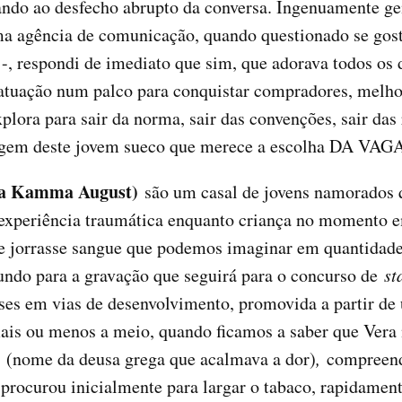
ando ao desfecho abrupto da conversa. Ingenuamente gen
uma agência de comunicação, quando questionado se gost
-, respondi de imediato que sim, que adorava todos os 
atuação num palco para conquistar compradores, melhor,
xplora para sair da norma, sair das convenções, sair das
ragem deste jovem sueco que merece a escolha DA 
ta Kamma August)
são um casal de jovens namorados 
 experiência traumática enquanto criança no momento e
e jorrasse sangue que podemos imaginar em quantidade 
fundo para a gravação que seguirá para o concurso de
st
íses em vias de desenvolvimento, promovida a partir d
ais ou menos a meio, quando ficamos a saber que Vera 
(nome da deusa grega que acalmava a dor)
,
compreend
 procurou inicialmente para largar o tabaco, rapidament