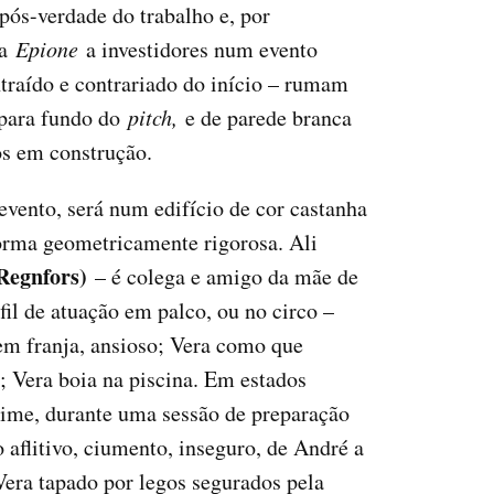
pós-verdade do trabalho e, por
 a
Epione
a investidores num evento
ontraído e contrariado do início – rumam
 para fundo do
pitch,
e de parede branca
os em construção.
vento, será num edifício de cor castanha
forma geometricamente rigorosa. Ali
 Regnfors)
– é colega e amigo da mãe de
l de atuação em palco, ou no circo –
em franja, ansioso; Vera como que
s; Vera boia na piscina. Em estados
ime, durante uma sessão de preparação
 aflitivo, ciumento, inseguro, de André a
Vera tapado por legos segurados pela