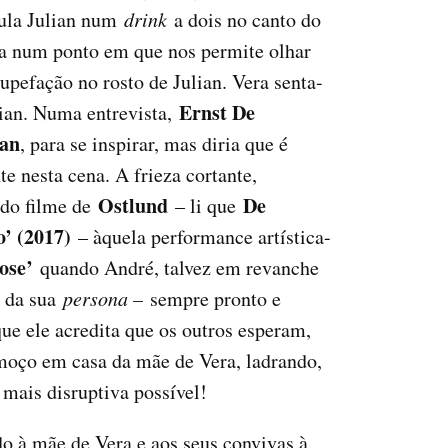
jula Julian num
drink
a dois no canto do
na num ponto em que nos permite olhar
upefação no rosto de Julian. Vera senta-
Ernst De
lian. Numa entrevista,
an
, para se inspirar, mas diria que é
 nesta cena. A frieza cortante,
Ostlund
De
 do filme de
– li que
’ (2017)
– àquela performance artística-
nose’
quando André, talvez em revanche
o da sua
persona –
sempre pronto e
que ele acredita que os outros esperam,
almoço em casa da mãe de Vera, ladrando,
 mais disruptiva possível!
ado à mãe de Vera e aos seus convivas à