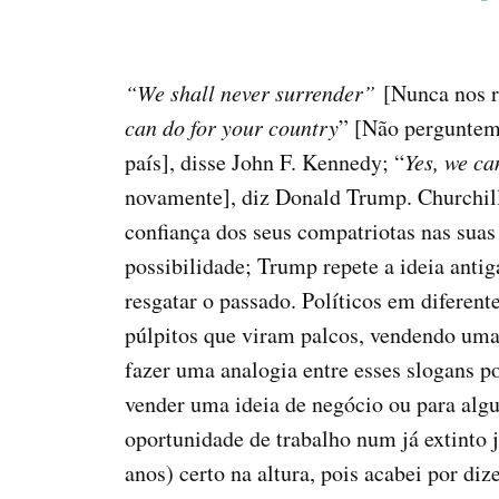
“We shall never surrender”
[Nunca nos r
can do for your country
” [Não perguntem 
país], disse John F. Kennedy; “
Yes, we ca
novamente], diz Donald Trump. Churchill
confiança dos seus compatriotas nas suas
possibilidade; Trump repete a ideia anti
resgatar o passado. Políticos em diferen
púlpitos que viram palcos, vendendo um
fazer uma analogia entre esses slogans po
vender uma ideia de negócio ou para al
oportunidade de trabalho num já extinto 
anos) certo na altura, pois acabei por diz