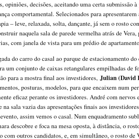
, opiniões, decisões, aceitando uma certa submissão à 
dança comportamental. Selecionados para apresentarem
pia – leve, relaxada, solta, dançante, já sem o rosto c
struir naquela sala de parede vermelha atrás de Vera,
órias, com janela de vista para um prédio de apartament
a do carro do casal ao parque de estacionamento do e
ara um conjunto de caixas retangulares empilhadas de 
Julian (David
ão para a mostra final aos investidores,
mentos, posturas, modelos, para que encaixem num perfi
ente eficaz perante os investidores. André com nervos 
 na sala vazia das apresentações finais aos investidore
 evento, assim vemos o casal. Num enquadramento subl
a descobre e foca na mesa oposta, à distância, o rosto
do com outros candidatos, e, em simultâneo, o rosto de 