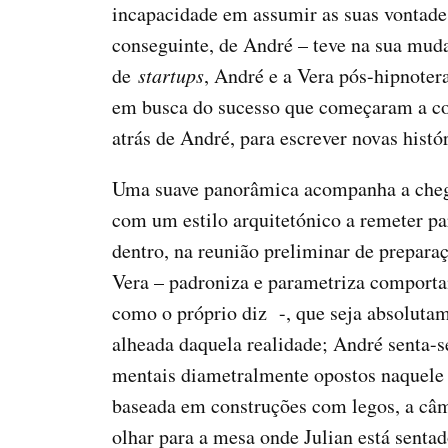
incapacidade em assumir as suas vontades
conseguinte, de André – teve na sua mu
de
startups
, André e a Vera pós-hipnotera
em busca do sucesso que começaram a con
atrás de André, para escrever novas hist
Uma suave panorâmica acompanha a chegad
com um estilo arquitetónico a remeter p
dentro, na reunião preliminar de preparaç
Vera – padroniza e parametriza comporta
como o próprio diz -, que seja absolutam
alheada daquela realidade; André senta-se
mentais diametralmente opostos naquele
baseada em construções com legos, a câmar
olhar para a mesa onde Julian está senta