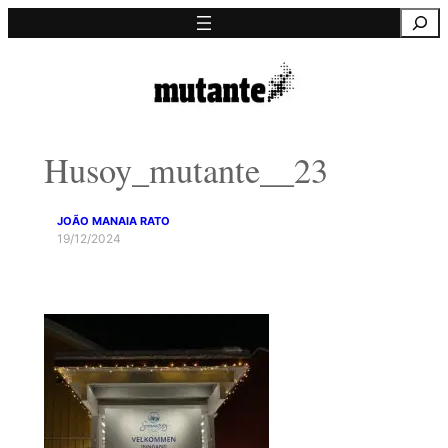
Saltar
Pesquisa
para
o
conteúdo
Husoy_mutante__23
JOÃO MANAIA RATO
19/12/2024