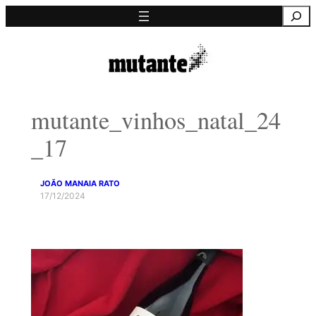
Saltar
Pesquisa
para
o
conteúdo
mutante_vinhos_natal_24
_17
JOÃO MANAIA RATO
17/12/2024