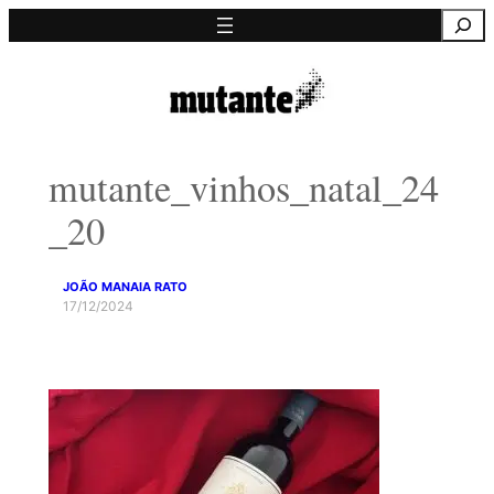
Saltar
Pesquisa
para
o
conteúdo
mutante_vinhos_natal_24
_20
JOÃO MANAIA RATO
17/12/2024