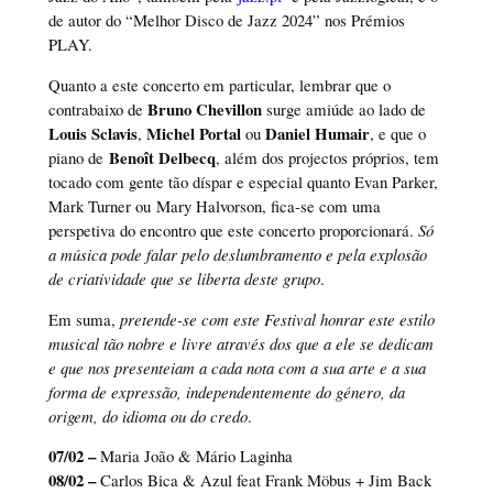
de autor do “Melhor Disco de Jazz 2024” nos Prémios
PLAY.
Quanto a este concerto em particular, lembrar que o
Bruno Chevillon
contrabaixo de
surge amiúde ao lado de
Louis Sclavis
Michel Portal
Daniel Humair
,
ou
, e que o
Benoît Delbecq
piano de
, além dos projectos próprios, tem
tocado com gente tão díspar e especial quanto Evan Parker,
Mark Turner ou Mary Halvorson, fica-se com uma
perspetiva do encontro que este concerto proporcionará.
Só
a música pode falar pelo deslumbramento e pela explosão
de criatividade que se liberta deste grupo
.
Em suma,
pretende-se com este Festival honrar este estilo
musical tão nobre e livre através dos que a ele se dedicam
e que nos presenteiam a cada nota com a sua arte e a sua
forma de expressão, independentemente do género, da
origem, do idioma ou do credo
.
07/02
–
Maria João & Mário Laginha
08/02 –
Carlos Bica & Azul feat Frank Möbus + Jim Back