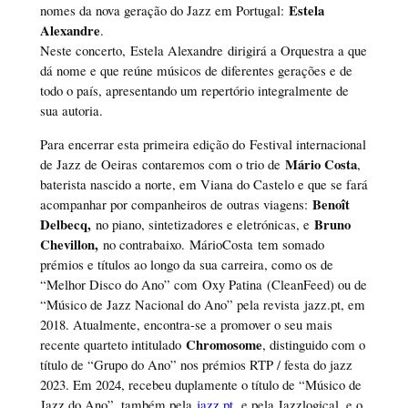
Estela
nomes da nova geração do Jazz em Portugal:
Alexandre
.
Neste concerto, Estela Alexandre dirigirá a Orquestra a que
dá nome e que reúne músicos de diferentes gerações e de
todo o país, apresentando um repertório integralmente de
sua autoria.
Para encerrar esta primeira edição do Festival internacional
Mário Costa
de Jazz de Oeiras contaremos com o trio de
,
baterista nascido a norte, em Viana do Castelo e que se fará
Benoît
acompanhar por companheiros de outras viagens:
Delbecq,
Bruno
no piano, sintetizadores e eletrónicas, e
Chevillon,
no contrabaixo. MárioCosta tem somado
prémios e títulos ao longo da sua carreira, como os de
“Melhor Disco do Ano” com Oxy Patina (CleanFeed) ou de
“Músico de Jazz Nacional do Ano” pela revista jazz.pt, em
2018. Atualmente, encontra-se a promover o seu mais
Chromosome
recente quarteto intitulado
, distinguido com o
título de “Grupo do Ano” nos prémios RTP / festa do jazz
2023. Em 2024, recebeu duplamente o título de “Músico de
Jazz do Ano”, também pela
jazz.pt
e pela Jazzlogical, e o