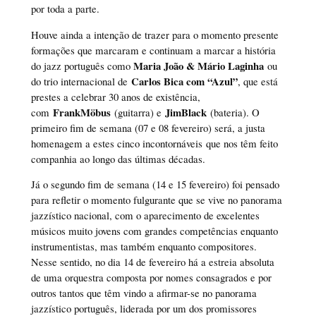
por toda a parte.
Houve ainda a intenção de trazer para o momento presente
formações que marcaram e continuam a marcar a história
Maria João & Mário Laginha
do jazz português como
ou
Carlos Bica com “Azul”
do trio internacional de
, que está
prestes a celebrar 30 anos de existência,
FrankMöbus
JimBlack
com
(guitarra) e
(bateria). O
primeiro fim de semana (07 e 08 fevereiro) será, a justa
homenagem a estes cinco incontornáveis que nos têm feito
companhia ao longo das últimas décadas.
Já o segundo fim de semana (14 e 15 fevereiro) foi pensado
para refletir o momento fulgurante que se vive no panorama
jazzístico nacional, com o aparecimento de excelentes
músicos muito jovens com grandes competências enquanto
instrumentistas, mas também enquanto compositores.
Nesse sentido, no dia 14 de fevereiro há a estreia absoluta
de uma orquestra composta por nomes consagrados e por
outros tantos que têm vindo a afirmar-se no panorama
jazzístico português, liderada por um dos promissores