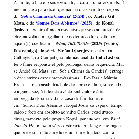
A morte, o luto e o seu exercício, a casa – uma vez mais. É
mesmo caso para dizer que não há duas sem três: depois
‘Sob a Chama da Candeia’ (2024)
André Gil
de
, de
Mata
‘Somos Dois Abismos’ (2025)
Kopal
, e de
, de
Joshy
, o terceiro filme consecutivo que vejo numa sala de
cinema volta a mergulhar-me no tema do luto, feito por
(2025)
[Vento,
aquele(s) que ficam –
Wind, Talk To Me
fala comigo]
Stefan Djordjevic
, do sérvio
, ontem na
IndieLisboa
Culturgest, na Competição Internacional do
,
foi o filme responsável pelo prolongar dessa sequência. Mas
se André Gil Mata, em ‘Sob a Chama da Candeia’, entrega
a duas atrizes experimentadíssimas – Eva Ras e Márcia
Breia – a responsabilidade de dar corpo e alma, sobretudo,
e alguma voz, à falecida avó do realizador e à fiel
empregada de uma vida na casa de família; e se,
em ‘Somos Dois Abismos’, Kopal Joshy dá espaço, tempo,
palco e foco em absoluto ao viúvo Carlos, coadjuvado
cirurgicamente pela própria Kopal; por sua vez, em
Wind,
Talk To Me
, o jovem sérvio estreante em longas-metragens,
que perdera a mãe a meio de um filme iniciado com a
própria como protagonista – aqui há um curioso paralelo