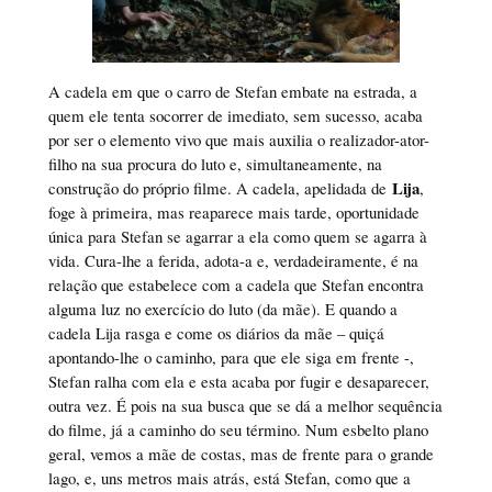
A cadela em que o carro de Stefan embate na estrada, a
quem ele tenta socorrer de imediato, sem sucesso, acaba
por ser o elemento vivo que mais auxilia o realizador-ator-
filho na sua procura do luto e, simultaneamente, na
Lija
construção do próprio filme. A cadela, apelidada de
,
foge à primeira, mas reaparece mais tarde, oportunidade
única para Stefan se agarrar a ela como quem se agarra à
vida. Cura-lhe a ferida, adota-a e, verdadeiramente, é na
relação que estabelece com a cadela que Stefan encontra
alguma luz no exercício do luto (da mãe). E quando a
cadela Lija rasga e come os diários da mãe – quiçá
apontando-lhe o caminho, para que ele siga em frente -,
Stefan ralha com ela e esta acaba por fugir e desaparecer,
outra vez. É pois na sua busca que se dá a melhor sequência
do filme, já a caminho do seu término. Num esbelto plano
geral, vemos a mãe de costas, mas de frente para o grande
lago, e, uns metros mais atrás, está Stefan, como que a