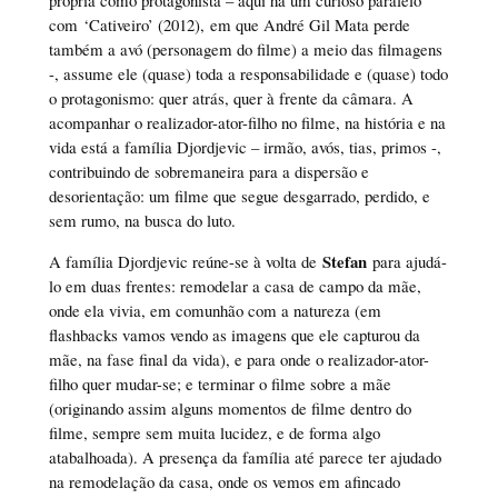
com ‘Cativeiro’ (2012), em que André Gil Mata perde
também a avó (personagem do filme) a meio das filmagens
-, assume ele (quase) toda a responsabilidade e (quase) todo
o protagonismo: quer atrás, quer à frente da câmara. A
acompanhar o realizador-ator-filho no filme, na história e na
vida está a família Djordjevic – irmão, avós, tias, primos -,
contribuindo de sobremaneira para a dispersão e
desorientação: um filme que segue desgarrado, perdido, e
sem rumo, na busca do luto.
Stefan
A família Djordjevic reúne-se à volta de
para ajudá-
lo em duas frentes: remodelar a casa de campo da mãe,
onde ela vivia, em comunhão com a natureza (em
flashbacks vamos vendo as imagens que ele capturou da
mãe, na fase final da vida), e para onde o realizador-ator-
filho quer mudar-se; e terminar o filme sobre a mãe
(originando assim alguns momentos de filme dentro do
filme, sempre sem muita lucidez, e de forma algo
atabalhoada). A presença da família até parece ter ajudado
na remodelação da casa, onde os vemos em afincado