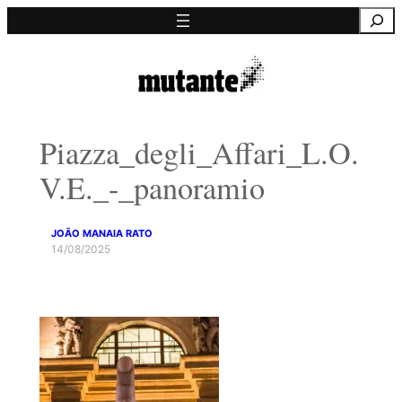
Saltar
Pesquisa
para
o
conteúdo
Piazza_degli_Affari_L.O.
V.E._-_panoramio
JOÃO MANAIA RATO
14/08/2025