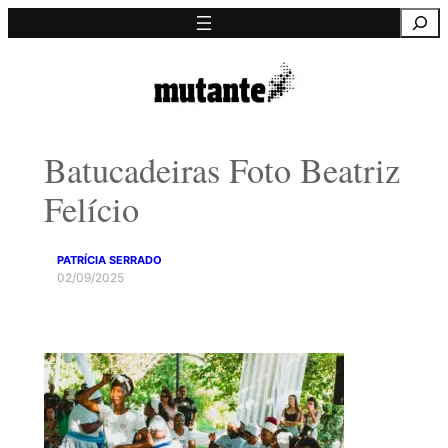
Saltar
Pesquisa
para
o
conteúdo
Batucadeiras Foto Beatriz
Felício
PATRÍCIA SERRADO
02/09/2025