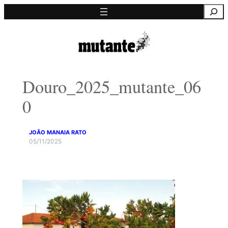
Saltar
Pesquisa
para
o
conteúdo
Douro_2025_mutante_06
0
JOÃO MANAIA RATO
05/11/2025