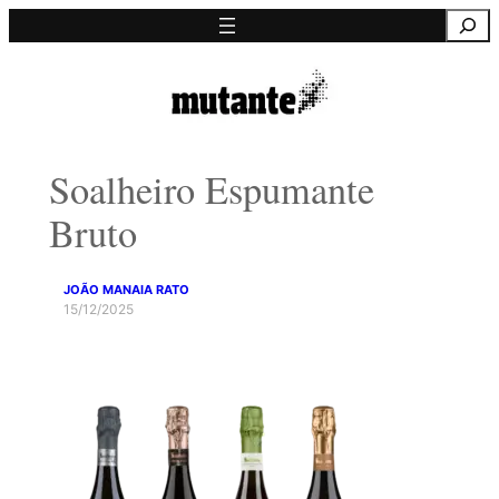
Saltar
Pesquisa
para
o
conteúdo
Soalheiro Espumante
Bruto
JOÃO MANAIA RATO
15/12/2025