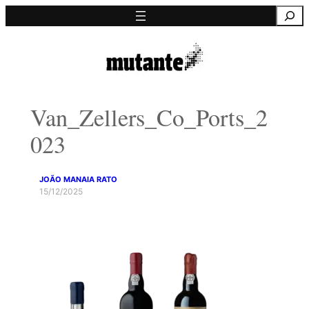
Saltar
Pesquisa
para
o
conteúdo
Van_Zellers_Co_Ports_2
023
JOÃO MANAIA RATO
15/12/2025