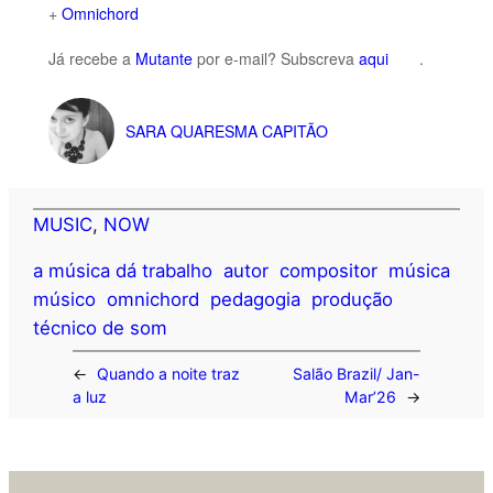
+
Omnichord
Já recebe a
Mutante
por e-mail? Subscreva
aqui
.
SARA QUARESMA CAPITÃO
MUSIC
, 
NOW
a música dá trabalho
autor
compositor
música
músico
omnichord
pedagogia
produção
técnico de som
←
Quando a noite traz
Salão Brazil/ Jan-
a luz
Mar’26
→