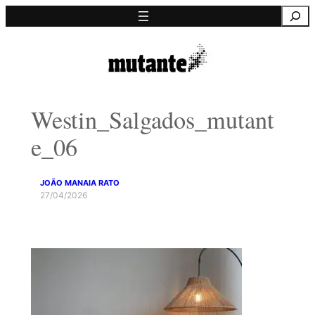
Saltar
Pesquisa
para
o
conteúdo
Westin_Salgados_mutant
e_06
JOÃO MANAIA RATO
27/04/2026