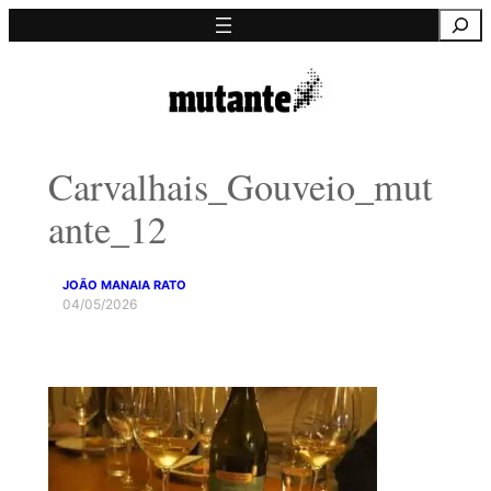
Saltar
Pesquisa
para
o
conteúdo
Carvalhais_Gouveio_mut
ante_12
JOÃO MANAIA RATO
04/05/2026