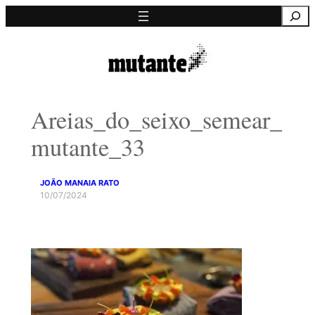
Saltar
Pesquisa
para
o
conteúdo
Areias_do_seixo_semear_
mutante_33
JOÃO MANAIA RATO
10/07/2024