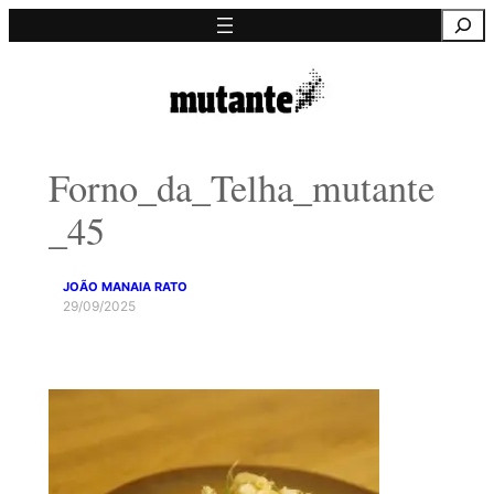
Saltar
Pesquisa
para
o
conteúdo
Forno_da_Telha_mutante
_45
JOÃO MANAIA RATO
29/09/2025