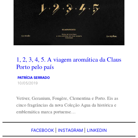
1, 2, 3, 4, 5. A viagem aromática da Claus
Porto pelo país
PATRÍCIA SERRADO
10/05/2019
Vetiver, Geranium, Fougère, Clementina e Porto. Eis as
cinco fragrâncias da nova Coleção Agua da histórica e
emblemática marca portuense…
FACEBOOK
|
INSTAGRAM
|
LINKEDIN