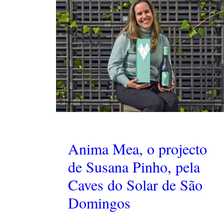
Anima Mea, o projecto
de Susana Pinho, pela
Caves do Solar de São
Domingos