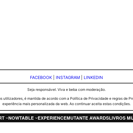
FACEBOOK
|
INSTAGRAM
|
LINKEDIN
Seja responsável. Viva e beba com moderação.
seus utilizadores, é mantida de acordo com a Política de Privacidade e regras d
experiência mais personalizada da web. Ao continuar aceita estas condições.
RT
NOW
TABLE
EXPERIENCE
MUTANTE AWARDS
LIVROS M