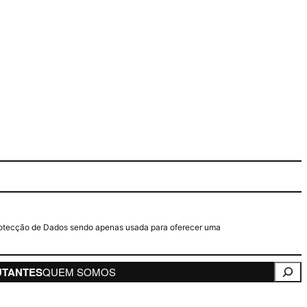
e Protecção de Dados sendo apenas usada para oferecer uma
Pesqui
UTANTES
QUEM SOMOS