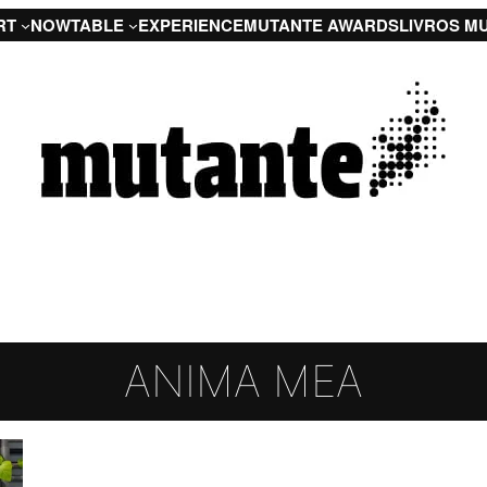
RT
NOW
TABLE
EXPERIENCE
MUTANTE AWARDS
LIVROS M
ANIMA MEA