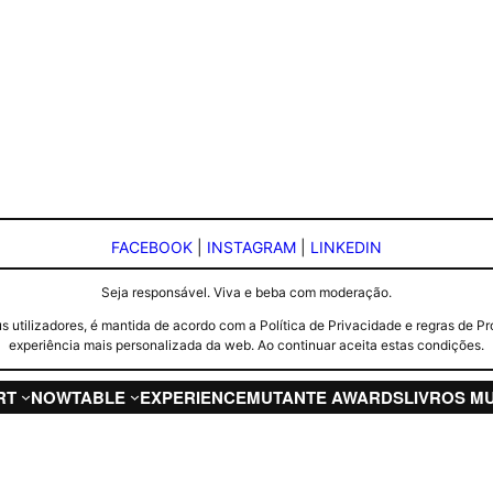
FACEBOOK
|
INSTAGRAM
|
LINKEDIN
Seja responsável. Viva e beba com moderação.
seus utilizadores, é mantida de acordo com a Política de Privacidade e regras d
experiência mais personalizada da web. Ao continuar aceita estas condições.
RT
NOW
TABLE
EXPERIENCE
MUTANTE AWARDS
LIVROS M