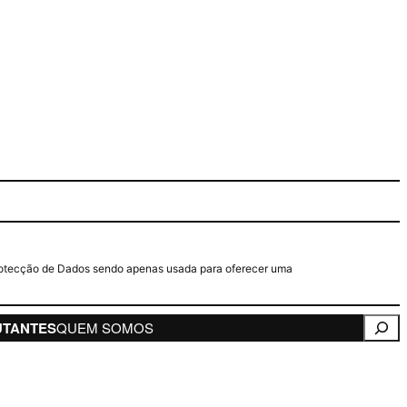
e Protecção de Dados sendo apenas usada para oferecer uma
Pesqui
UTANTES
QUEM SOMOS