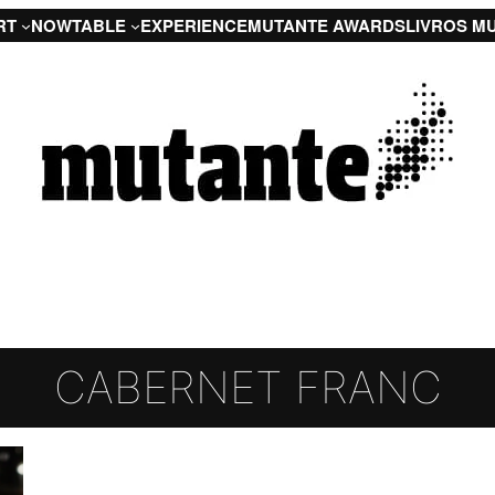
RT
NOW
TABLE
EXPERIENCE
MUTANTE AWARDS
LIVROS M
CABERNET FRANC