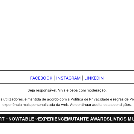
FACEBOOK
|
INSTAGRAM
|
LINKEDIN
Seja responsável. Viva e beba com moderação.
seus utilizadores, é mantida de acordo com a Política de Privacidade e regras d
experiência mais personalizada da web. Ao continuar aceita estas condições.
RT
NOW
TABLE
EXPERIENCE
MUTANTE AWARDS
LIVROS M