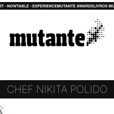
RT
NOW
TABLE
EXPERIENCE
MUTANTE AWARDS
LIVROS M
CHEF NIKITA POLIDO