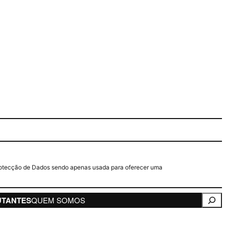
e Protecção de Dados sendo apenas usada para oferecer uma
Pesqui
UTANTES
QUEM SOMOS