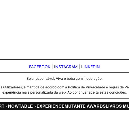
FACEBOOK
|
INSTAGRAM
|
LINKEDIN
Seja responsável. Viva e beba com moderação.
seus utilizadores, é mantida de acordo com a Política de Privacidade e regras d
experiência mais personalizada da web. Ao continuar aceita estas condições.
RT
NOW
TABLE
EXPERIENCE
MUTANTE AWARDS
LIVROS M