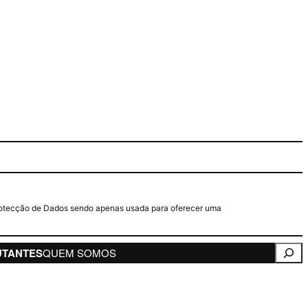
e Protecção de Dados sendo apenas usada para oferecer uma
Pesqui
UTANTES
QUEM SOMOS