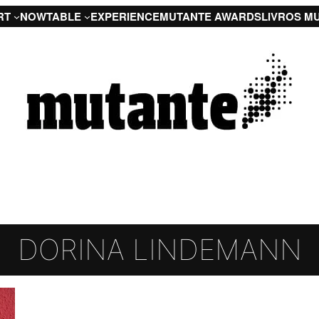
RT
NOW
TABLE
EXPERIENCE
MUTANTE AWARDS
LIVROS M
DORINA LINDEMANN