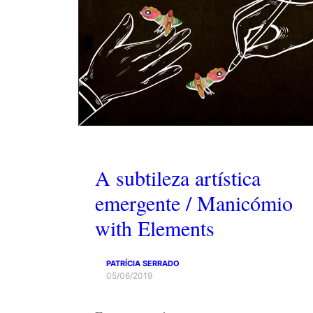
A subtileza artística
emergente / Manicómio
with Elements
PATRÍCIA SERRADO
05/06/2019