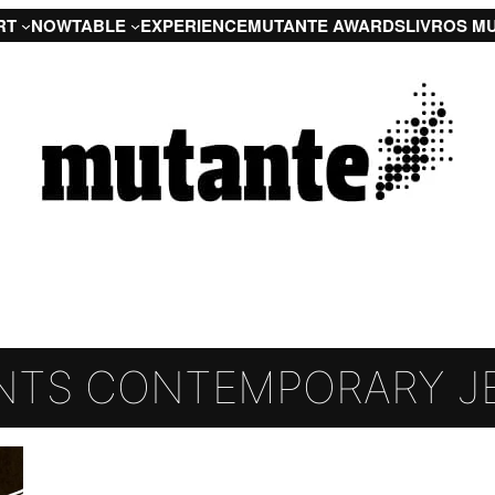
RT
NOW
TABLE
EXPERIENCE
MUTANTE AWARDS
LIVROS M
NTS CONTEMPORARY J