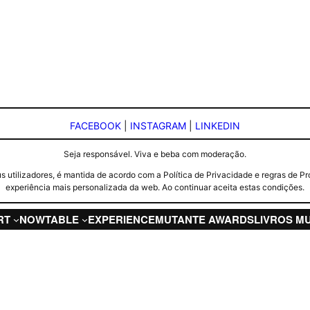
FACEBOOK
|
INSTAGRAM
|
LINKEDIN
Seja responsável. Viva e beba com moderação.
seus utilizadores, é mantida de acordo com a Política de Privacidade e regras d
experiência mais personalizada da web. Ao continuar aceita estas condições.
RT
NOW
TABLE
EXPERIENCE
MUTANTE AWARDS
LIVROS M