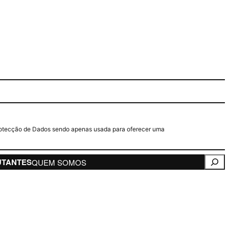
e Protecção de Dados sendo apenas usada para oferecer uma
Pesqui
UTANTES
QUEM SOMOS