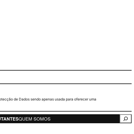
e Protecção de Dados sendo apenas usada para oferecer uma
Pesqui
UTANTES
QUEM SOMOS