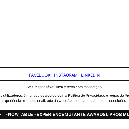
FACEBOOK
|
INSTAGRAM
|
LINKEDIN
Seja responsável. Viva e beba com moderação.
seus utilizadores, é mantida de acordo com a Política de Privacidade e regras d
experiência mais personalizada da web. Ao continuar aceita estas condições.
RT
NOW
TABLE
EXPERIENCE
MUTANTE AWARDS
LIVROS M