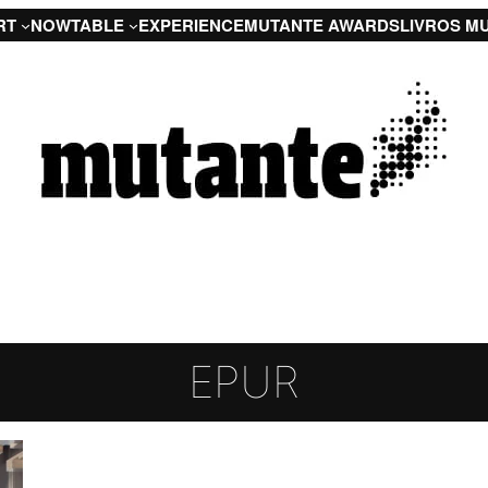
RT
NOW
TABLE
EXPERIENCE
MUTANTE AWARDS
LIVROS M
EPUR