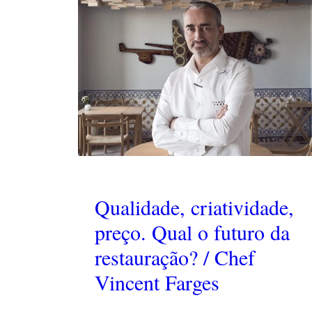
Qualidade, criatividade,
preço. Qual o futuro da
restauração? / Chef
Vincent Farges