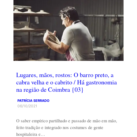
Lugares, mãos, rostos: O barro preto, a
cabra velha e o cabrito / Há gastronomia
na região de Coimbra {03}
PATRÍCIA SERRADO
06/10/2021
O saber empírico partilhado e passado de mão em mão,
feito tradição e integrado nos costumes de gente
hospitaleira e…