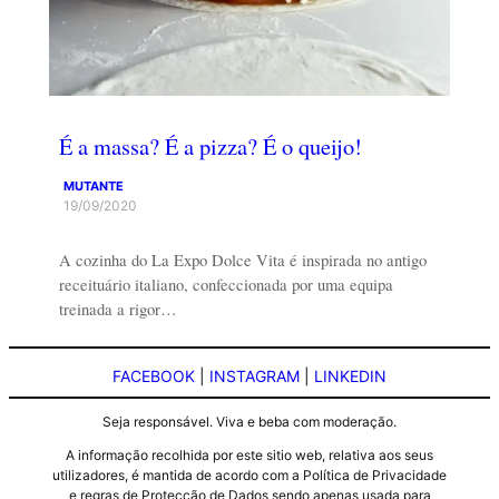
É a massa? É a pizza? É o queijo!
MUTANTE
19/09/2020
A cozinha do La Expo Dolce Vita é inspirada no antigo
receituário italiano, confeccionada por uma equipa
treinada a rigor…
FACEBOOK
|
INSTAGRAM
|
LINKEDIN
Seja responsável. Viva e beba com moderação.
A informação recolhida por este sitio web, relativa aos seus
utilizadores, é mantida de acordo com a Política de Privacidade
e regras de Protecção de Dados sendo apenas usada para