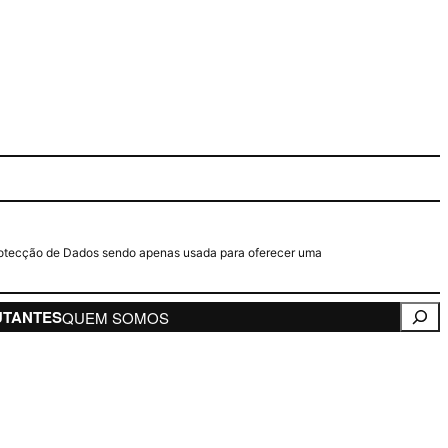
e Protecção de Dados sendo apenas usada para oferecer uma
Pesqui
UTANTES
QUEM SOMOS