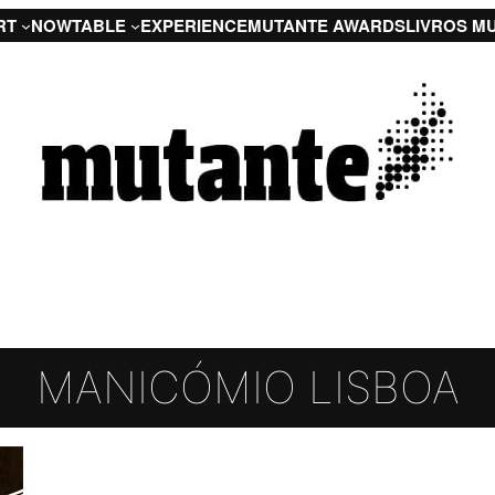
RT
NOW
TABLE
EXPERIENCE
MUTANTE AWARDS
LIVROS M
MANICÓMIO LISBOA