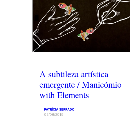
A subtileza artística
emergente / Manicómio
with Elements
PATRÍCIA SERRADO
05/06/2019