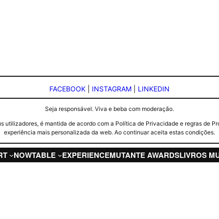
FACEBOOK
|
INSTAGRAM
|
LINKEDIN
Seja responsável. Viva e beba com moderação.
seus utilizadores, é mantida de acordo com a Política de Privacidade e regras d
experiência mais personalizada da web. Ao continuar aceita estas condições.
RT
NOW
TABLE
EXPERIENCE
MUTANTE AWARDS
LIVROS M