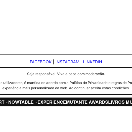
FACEBOOK
|
INSTAGRAM
|
LINKEDIN
Seja responsável. Viva e beba com moderação.
seus utilizadores, é mantida de acordo com a Política de Privacidade e regras d
experiência mais personalizada da web. Ao continuar aceita estas condições.
RT
NOW
TABLE
EXPERIENCE
MUTANTE AWARDS
LIVROS M