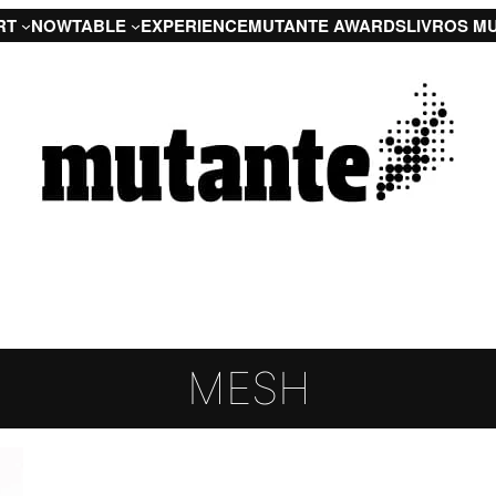
RT
NOW
TABLE
EXPERIENCE
MUTANTE AWARDS
LIVROS M
MESH