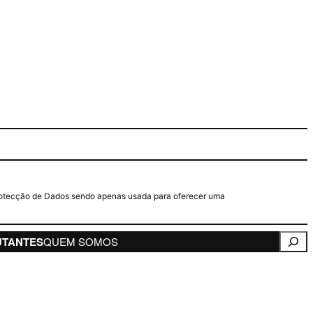
e Protecção de Dados sendo apenas usada para oferecer uma
Pesqui
UTANTES
QUEM SOMOS