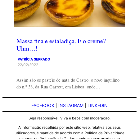
Massa fina e estaladiça. E o creme?
Uhm…!
PATRÍCIA SERRADO
22/02/2022
Assim são os pastéis de nata do Castro, o novo inquilino
do n.º 38, da Rua Garrett, em Lisboa, onde…
FACEBOOK
|
INSTAGRAM
|
LINKEDIN
Seja responsável. Viva e beba com moderação.
A informação recolhida por este sitio web, relativa aos seus
utilizadores, é mantida de acordo com a Política de Privacidade
e regras de Protecção de Dados sendo apenas usada para