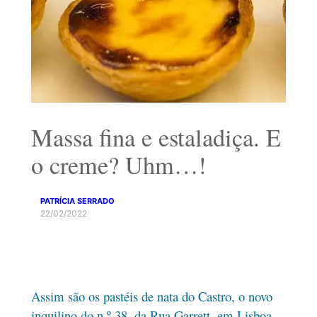
Massa fina e estaladiça. E
o creme? Uhm…!
PATRÍCIA SERRADO
22/02/2022
Assim são os pastéis de nata do Castro, o novo
inquilino do n.º 38, da Rua Garrett, em Lisboa,