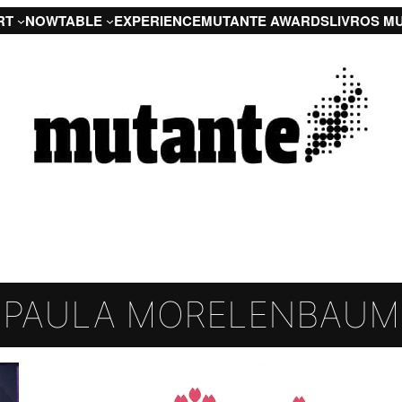
RT
NOW
TABLE
EXPERIENCE
MUTANTE AWARDS
LIVROS M
PAULA MORELENBAUM