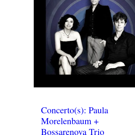
Concerto(s): Paula
Morelenbaum +
Bossarenova Trio