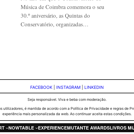
Música de Coimbra comemora o seu
30.º aniversário, as Quintas do
Conservatório, organizadas…
FACEBOOK
|
INSTAGRAM
|
LINKEDIN
Seja responsável. Viva e beba com moderação.
seus utilizadores, é mantida de acordo com a Política de Privacidade e regras d
experiência mais personalizada da web. Ao continuar aceita estas condições.
RT
NOW
TABLE
EXPERIENCE
MUTANTE AWARDS
LIVROS M