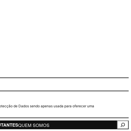
e Protecção de Dados sendo apenas usada para oferecer uma
Pesqui
UTANTES
QUEM SOMOS