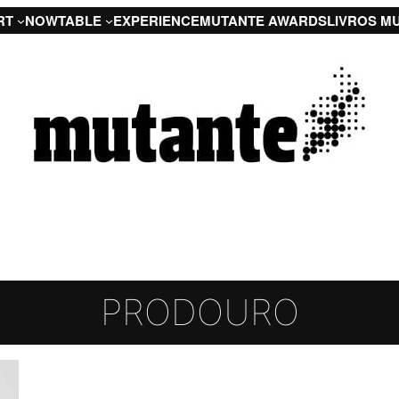
RT
NOW
TABLE
EXPERIENCE
MUTANTE AWARDS
LIVROS M
PRODOURO