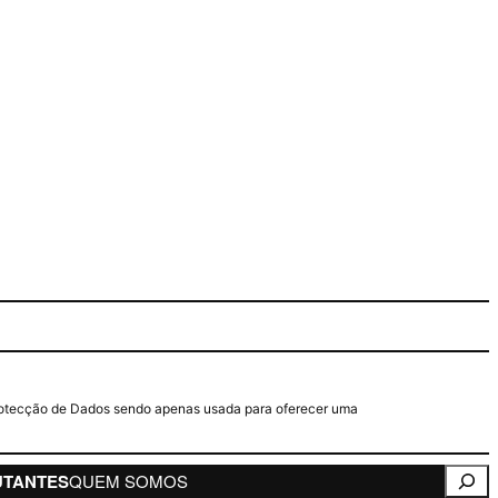
e Protecção de Dados sendo apenas usada para oferecer uma
Pesqui
UTANTES
QUEM SOMOS