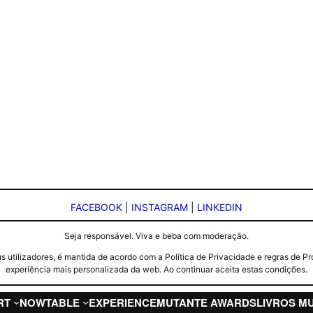
FACEBOOK
|
INSTAGRAM
|
LINKEDIN
Seja responsável. Viva e beba com moderação.
seus utilizadores, é mantida de acordo com a Política de Privacidade e regras d
experiência mais personalizada da web. Ao continuar aceita estas condições.
RT
NOW
TABLE
EXPERIENCE
MUTANTE AWARDS
LIVROS M