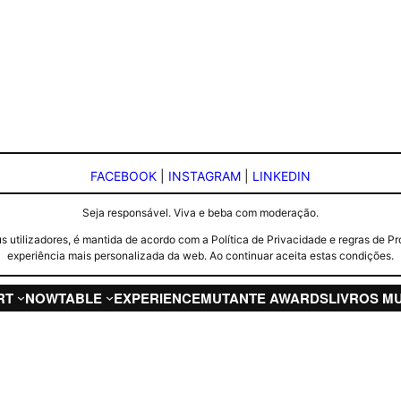
FACEBOOK
|
INSTAGRAM
|
LINKEDIN
Seja responsável. Viva e beba com moderação.
seus utilizadores, é mantida de acordo com a Política de Privacidade e regras d
experiência mais personalizada da web. Ao continuar aceita estas condições.
RT
NOW
TABLE
EXPERIENCE
MUTANTE AWARDS
LIVROS M