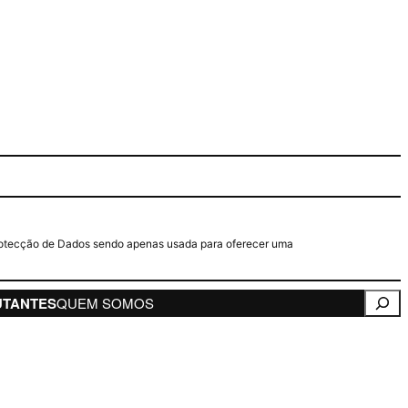
e Protecção de Dados sendo apenas usada para oferecer uma
Pesqui
UTANTES
QUEM SOMOS