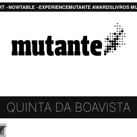
RT
NOW
TABLE
EXPERIENCE
MUTANTE AWARDS
LIVROS M
QUINTA DA BOAVISTA