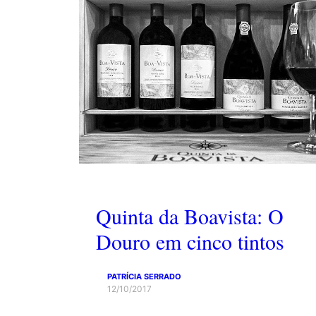
Quinta da Boavista: O
Douro em cinco tintos
PATRÍCIA SERRADO
12/10/2017