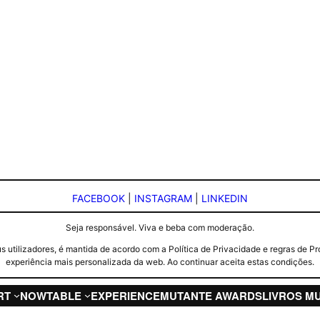
FACEBOOK
|
INSTAGRAM
|
LINKEDIN
Seja responsável. Viva e beba com moderação.
seus utilizadores, é mantida de acordo com a Política de Privacidade e regras d
experiência mais personalizada da web. Ao continuar aceita estas condições.
RT
NOW
TABLE
EXPERIENCE
MUTANTE AWARDS
LIVROS M