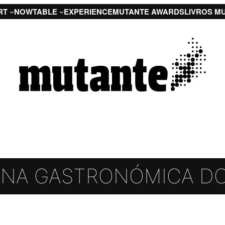
RT
NOW
TABLE
EXPERIENCE
MUTANTE AWARDS
LIVROS M
ENA GASTRONÓMICA DO