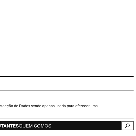
e Protecção de Dados sendo apenas usada para oferecer uma
Pesqui
UTANTES
QUEM SOMOS