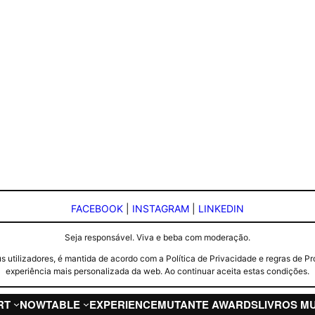
FACEBOOK
|
INSTAGRAM
|
LINKEDIN
Seja responsável. Viva e beba com moderação.
seus utilizadores, é mantida de acordo com a Política de Privacidade e regras d
experiência mais personalizada da web. Ao continuar aceita estas condições.
RT
NOW
TABLE
EXPERIENCE
MUTANTE AWARDS
LIVROS M