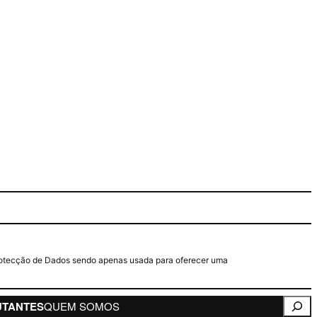
e Protecção de Dados sendo apenas usada para oferecer uma
Pesqui
UTANTES
QUEM SOMOS