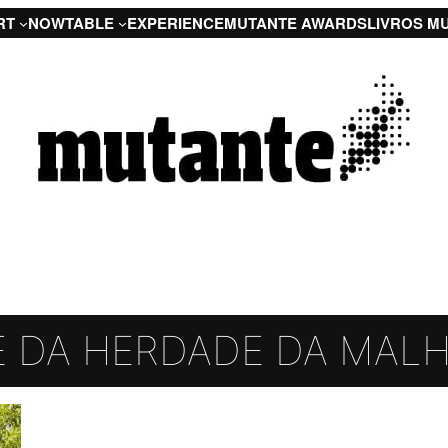
RT
NOW
TABLE
EXPERIENCE
MUTANTE AWARDS
LIVROS M
 DA HERDADE DA MAL