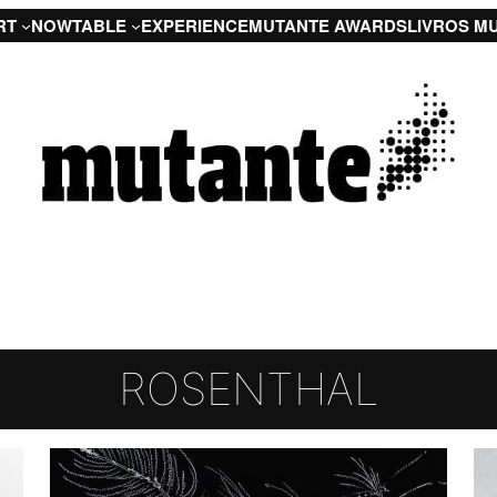
RT
NOW
TABLE
EXPERIENCE
MUTANTE AWARDS
LIVROS M
ROSENTHAL