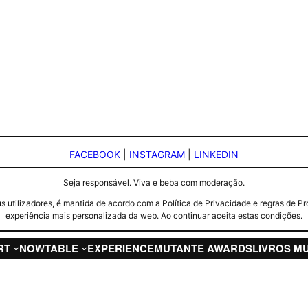
FACEBOOK
|
INSTAGRAM
|
LINKEDIN
Seja responsável. Viva e beba com moderação.
seus utilizadores, é mantida de acordo com a Política de Privacidade e regras d
experiência mais personalizada da web. Ao continuar aceita estas condições.
RT
NOW
TABLE
EXPERIENCE
MUTANTE AWARDS
LIVROS M