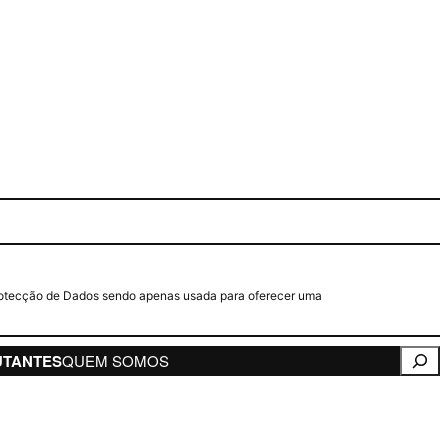
e Protecção de Dados sendo apenas usada para oferecer uma
Pesqui
UTANTES
QUEM SOMOS