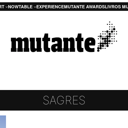
RT
NOW
TABLE
EXPERIENCE
MUTANTE AWARDS
LIVROS M
SAGRES