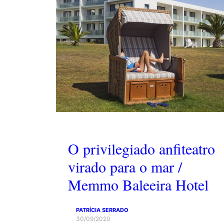
O privilegiado anfiteatro
virado para o mar /
Memmo Baleeira Hotel
PATRÍCIA SERRADO
30/09/2020